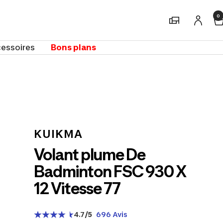
0
Magasins
essoires
Bons plans
m
KUIKMA
Volant plume De
Badminton FSC 930 X
12 Vitesse 77
4.7
/5
696 Avis