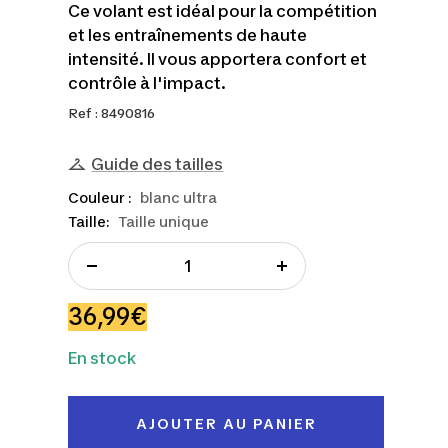
Ce volant est idéal pour la compétition
et les entraînements de haute
intensité. Il vous apportera confort et
contrôle à l'impact.
Ref : 8490816
Guide des tailles
Couleur :
blanc ultra
Taille:
Taille unique
Réduire
Augmenter
la
la
Prix
36,99€
quantité
quantité
de
En stock
vente
AJOUTER AU PANIER