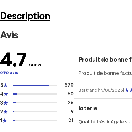
Description
Avis
4.7
Produit de bonne fa
sur 5
696 avis
Produit de bonne factu
5
570
Bertrand
|
19/06/2026
|
4
60
3
36
loterie
2
9
1
21
Qualité très inégale su