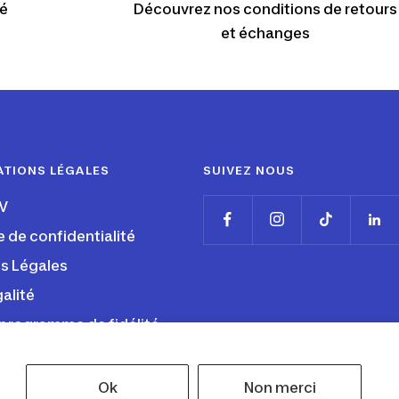
é
Découvrez nos conditions de retours
et échanges
ATIONS LÉGALES
SUIVEZ NOUS
V
e de confidentialité
s Légales
alité
programme de fidélité
Ok
Non merci