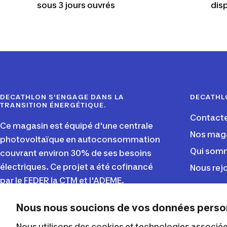
sous 3 jours ouvrés
disp
DECATHLON S'ENGAGE DANS LA
DECATHL
TRANSITION ÉNERGÉTIQUE.
Contact
Ce magasin est équipé d'une centrale
Nos mag
photovoltaïque en autoconsommation
Qui somm
couvrant environ 30% de ses besoins
électriques. Ce projet a été cofinancé
Nous rej
par le FEDER la CTM et l'ADEME.
Nous nous soucions de vos données perso
Decathlon Martinique
Nous utilisons des cookies et technologies associées