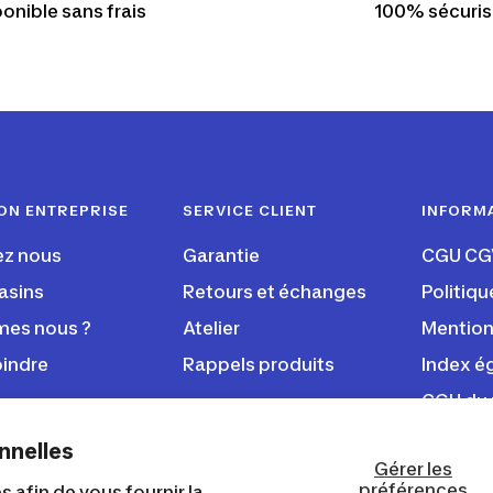
onible sans frais
100% sécuris
ON ENTREPRISE
SERVICE CLIENT
INFORM
ez nous
Garantie
CGU CG
asins
Retours et échanges
Politiqu
es nous ?
Atelier
Mention
oindre
Rappels produits
Index ég
CGU du 
nnelles
Gérer les
préférences
 afin de vous fournir la