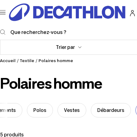
Passer
Decathlon
au
Martinique
Navigation
contenu
Trier par
Accueil
Textile
Polaires homme
Polaires homme
ements
Polos
Vestes
Débardeurs
5 produits