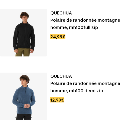
QUECHUA
Polaire de randonnée montagne
homme, mh100full zip
Prix
24,99€
de
vente
QUECHUA
Polaire de randonnée montagne
homme, mh100 demi zip
Prix
12,99€
de
vente