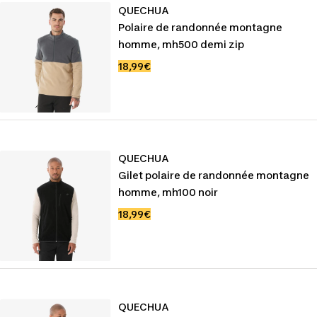
QUECHUA
Polaire de randonnée montagne
homme, mh500 demi zip
Prix
18,99€
de
vente
QUECHUA
Gilet polaire de randonnée montagne
homme, mh100 noir
Prix
18,99€
de
vente
QUECHUA