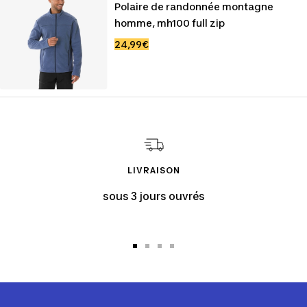
Polaire de randonnée montagne
homme, mh100 full zip
Prix
24,99€
de
vente
LIVRAISON
sous 3 jours ouvrés
Aller
Aller
Aller
Aller
au
au
au
au
slide
slide
slide
slide
1
2
3
4