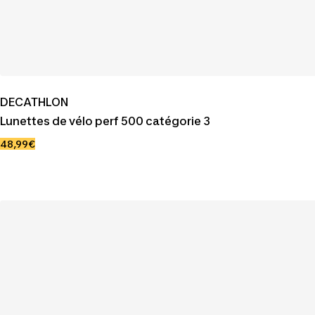
DECATHLON
Lunettes de vélo perf 500 catégorie 3
Prix
48,99€
de
vente