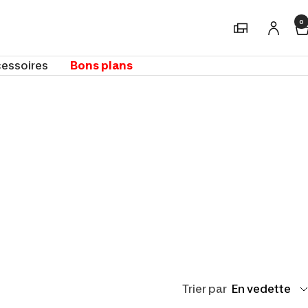
0
Magasins
essoires
Bons plans
Trier par
En vedette