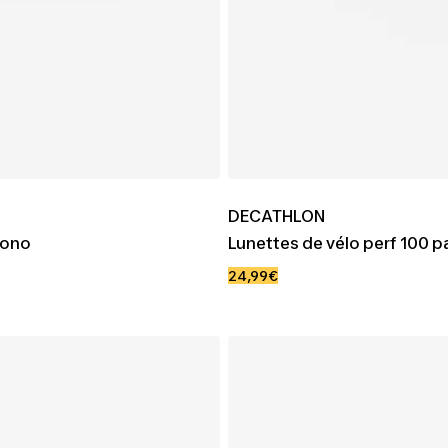
DECATHLON
mono
Lunettes de vélo perf 100 
Prix
24,99€
de
vente