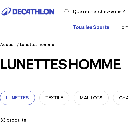
Passer
Decathlon
au
Martinique
contenu
Tous les Sports
Ho
Accueil
Lunettes homme
LUNETTES HOMME
LUNETTES
TEXTILE
MAILLOTS
CH
33 produits