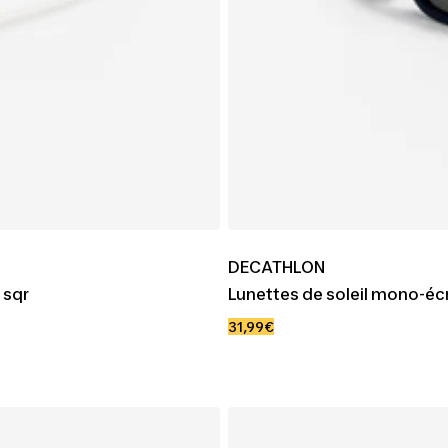
DECATHLON
 sqr
Lunettes de soleil mono-éc
Prix
31,99€
de
vente