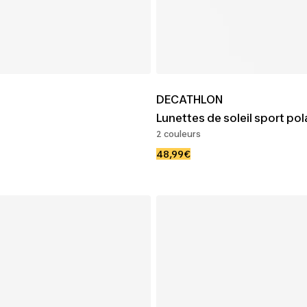
DECATHLON
Lunettes de soleil sport po
2 couleurs
Prix
48,99€
de
vente