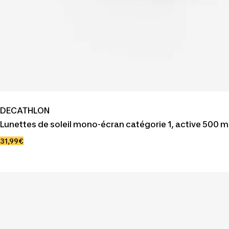
DECATHLON
Lunettes de soleil mono-écran catégorie 1, active 500 
Prix
31,99€
de
vente