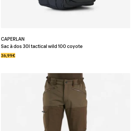
CAPERLAN
Sac à dos 30l tactical wild 100 coyote
Prix
36,99€
de
vente