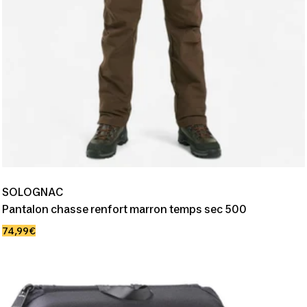
SOLOGNAC
Pantalon chasse renfort marron temps sec 500
Prix
74,99€
de
vente