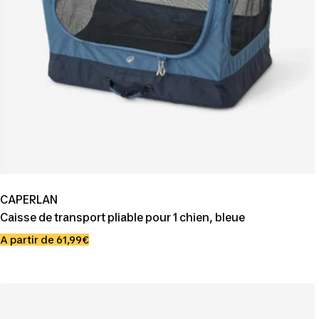
CAPERLAN
Caisse de transport pliable pour 1 chien, bleue
Prix
A partir de 61,99€
de
vente