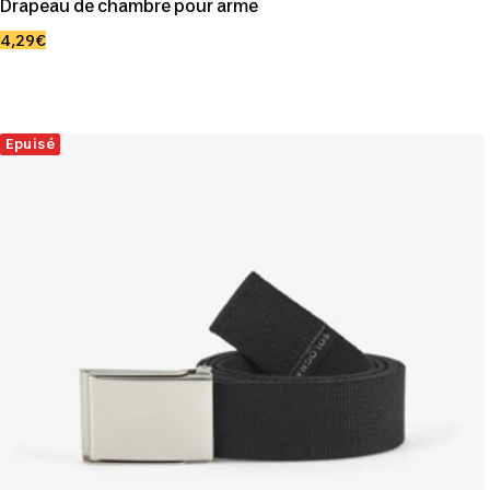
Drapeau de chambre pour arme
Prix
4,29€
de
vente
Epuisé