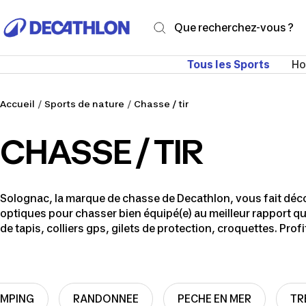
Passer
Decathlon
au
Martinique
contenu
Tous les Sports
H
Accueil
Sports de nature
Chasse / tir
CHASSE / TIR
Solognac, la marque de chasse de Decathlon, vous fait décou
optiques pour chasser bien équipé(e) au meilleur rapport q
de tapis, colliers gps, gilets de protection, croquettes. Pr
MPING
RANDONNEE
PECHE EN MER
TR