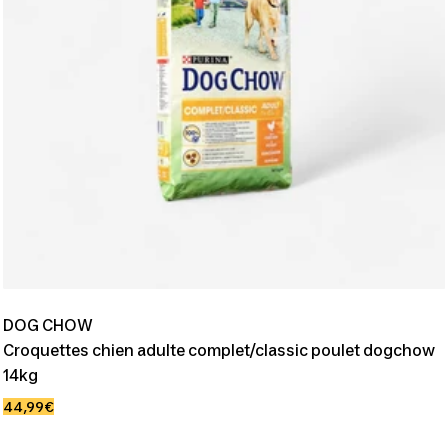
DOG CHOW
Croquettes chien adulte complet/classic poulet dogchow
14kg
Prix
44,99€
de