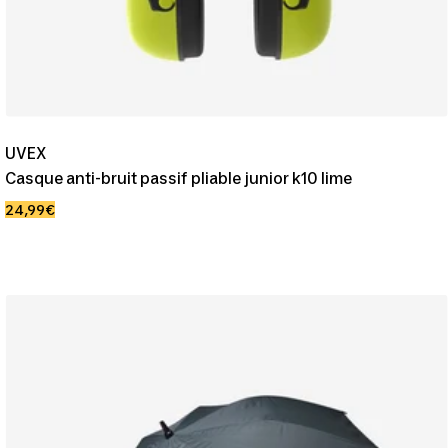
UVEX
Casque anti-bruit passif pliable junior k10 lime
Prix
24,99€
de
vente