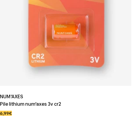
NUM'AXES
Pile lithium num'axes 3v cr2
Prix
6,99€
de
vente