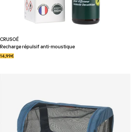
CRUSOÉ
Recharge répulsif anti-moustique
Prix
14,99€
de
vente