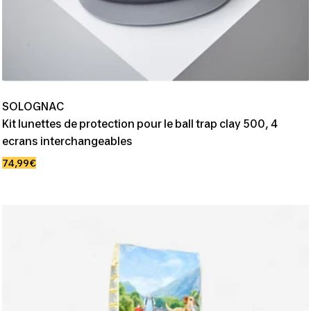
SOLOGNAC
Kit lunettes de protection pour le ball trap clay 500, 4
ecrans interchangeables
Prix
74,99€
de
vente