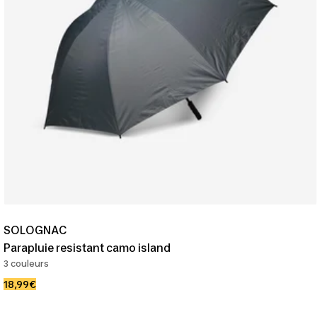
SOLOGNAC
Parapluie resistant camo island
3 couleurs
Prix
18,99€
de