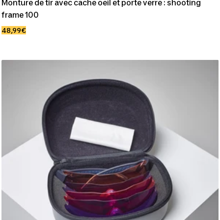
Monture de tir avec cache oeil et porte verre : shooting
frame 100
Prix
48,99€
de
vente