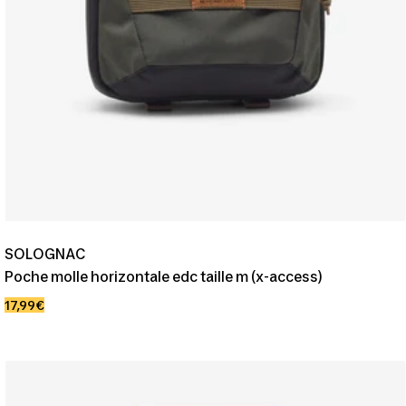
SOLOGNAC
Poche molle horizontale edc taille m (x-access)
Prix
17,99€
de
vente