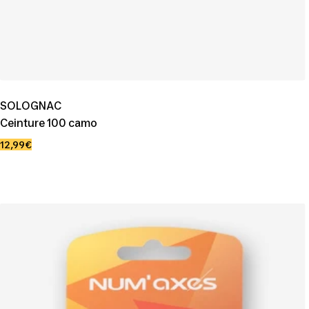
SOLOGNAC
Ceinture 100 camo
Prix
12,99€
de
vente