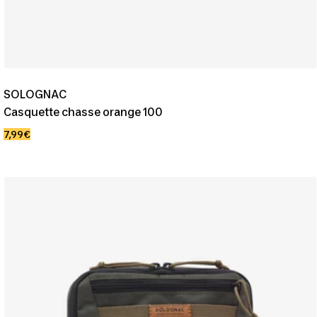
SOLOGNAC
Casquette chasse orange 100
Prix
7,99€
de
vente