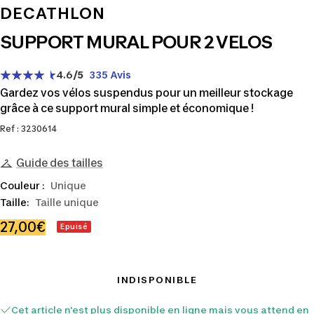
DECATHLON
SUPPORT MURAL POUR 2 VELOS
4.6
/5
335 Avis
Gardez vos vélos suspendus pour un meilleur stockage
grâce à ce support mural simple et économique !
Ref : 3230614
Guide des tailles
Couleur :
Unique
Taille:
Taille unique
Prix
27,00€
Epuisé
de
vente
INDISPONIBLE
Cet article n'est plus disponible en ligne mais vous attend en