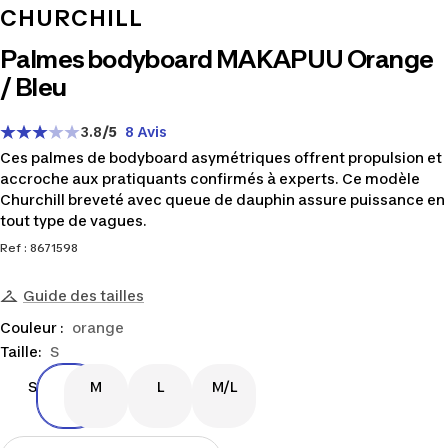
CHURCHILL
Palmes bodyboard MAKAPUU Orange
/ Bleu
3.8
/5
8 Avis
Ces palmes de bodyboard asymétriques offrent propulsion et
accroche aux pratiquants confirmés à experts. Ce modèle
Churchill breveté avec queue de dauphin assure puissance en
tout type de vagues.
Ref : 8671598
Guide des tailles
Couleur :
orange
Taille:
S
S
M
L
M/L
S
M
L
M/L