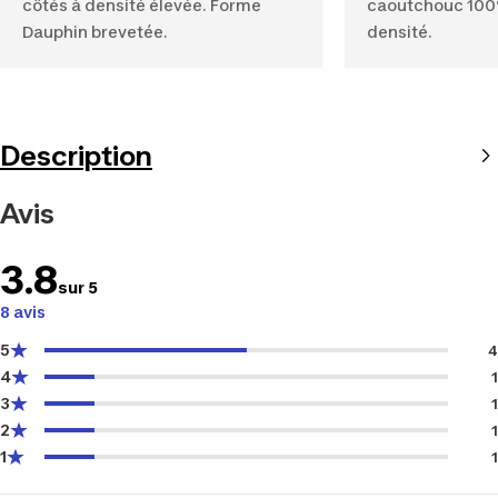
côtés à densité élevée. Forme
caoutchouc 100%
Dauphin brevetée.
densité.
Description
Avis
3.8
sur 5
8 avis
5
4
4
1
3
1
2
1
1
1