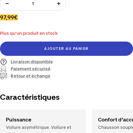
Réduire
Augmenter
la
la
Prix
97,99€
quantité
quantité
de
Plus qu'un produit en stock
vente
AJOUTER AU PANIER
Livraison disponible
Paiement sécurisé
Retour et échange
Caractéristiques
Puissance
Confort d'acc
Voilure asymétrique. Voilure et
Chausson soupl