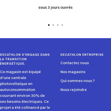
sous 3 jours ouvrés
Aller
Aller
Aller
Aller
au
au
au
au
slide
slide
slide
slide
1
2
3
4
DECATHLON S'ENGAGE DANS
DECATHLON ENTREPRISE
LA TRANSITION
Contactez nous
ÉNERGÉTIQUE.
Ce magasin est équipé
Nos magasins
d'une centrale
Qui sommes nous ?
photovoltaïque en
autoconsommation
Nous rejoindre
couvrant environ 30% de
ses besoins électriques. Ce
projet a été cofinancé par le