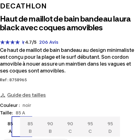
DECATHLON
Haut de maillot de bain bandeau laura
black avec coques amovibles
4.7
/5
206 Avis
Ce haut de maillot de bain bandeau au design minimaliste
est conçu pour la plage et le surf débutant. Son cordon
amovible à nouer assure un maintien dans les vagues et
ses coques sont amovibles.
Ref : 8758965
Guide des tailles
Couleur :
noir
Taille:
85 A
85
85
90
90
95
95
85
85
90
90
95
95
A
B
B
C
C
D
A
B
B
C
C
D