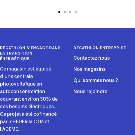
Aller
Aller
Aller
Aller
au
au
au
au
slide
slide
slide
slide
1
2
3
4
DECATHLON S'ENGAGE DANS
DECATHLON ENTREPRISE
LA TRANSITION
Contactez nous
ÉNERGÉTIQUE.
Ce magasin est équipé
Nos magasins
d'une centrale
Qui sommes nous ?
photovoltaïque en
autoconsommation
Nous rejoindre
couvrant environ 30% de
ses besoins électriques.
Ce projet a été cofinancé
par le FEDER la CTM et
l'ADEME.