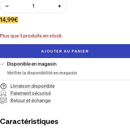
Réduire
Augmenter
la
la
Prix
14,99€
quantité
quantité
de
Plus que 3 produits en stock
vente
AJOUTER AU PANIER
Disponible en magasin
Vérifier la disponibilité en magasin
Livraison disponible
Paiement sécurisé
Retour et échange
Caractéristiques