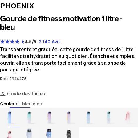
PHOENIX
Gourde de fitness motivation 1 litre -
bleu
4.5
/5
2 140 Avis
Transparente et graduée, cette gourde de fitness de 1 litre
facilite votre hydratation au quotidien. Étanche et simple à
ouvrir, elle se transporte facilement grâce à sa anse de
portage intégrée.
Ref : 8946475
Guide des tailles
Couleur :
bleu clair
8946475
8946478
8946480
8946481
8946484
8946485
899
8998776
8998777
8998779
8998787