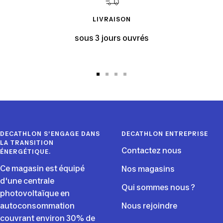
LIVRAISON
sous 3 jours ouvrés
Aller
Aller
Aller
Aller
au
au
au
au
slide
slide
slide
slide
1
2
3
4
DECATHLON S'ENGAGE DANS
DECATHLON ENTREPRISE
LA TRANSITION
Contactez nous
ÉNERGÉTIQUE.
Ce magasin est équipé
Nos magasins
d'une centrale
Qui sommes nous ?
photovoltaïque en
autoconsommation
Nous rejoindre
couvrant environ 30% de