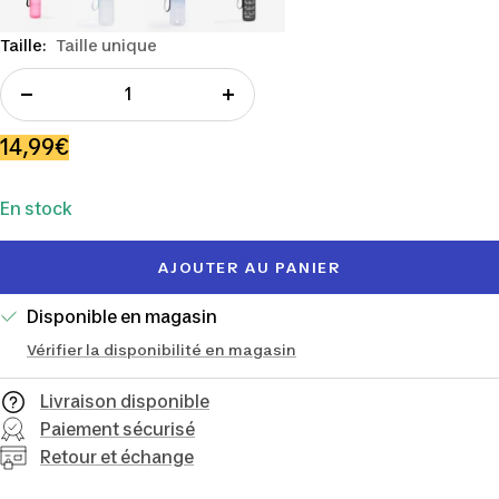
Taille:
Taille unique
Réduire
Augmenter
la
la
Prix
14,99€
quantité
quantité
de
En stock
vente
AJOUTER AU PANIER
Disponible en magasin
Vérifier la disponibilité en magasin
Livraison disponible
Paiement sécurisé
Retour et échange