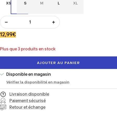
XS
S
M
L
XL
XS
S
M
L
XL
Réduire
Augmenter
la
la
Prix
12,99€
quantité
quantité
de
Plus que 3 produits en stock
vente
AJOUTER AU PANIER
Disponible en magasin
Vérifier la disponibilité en magasin
Livraison disponible
Paiement sécurisé
Retour et échange