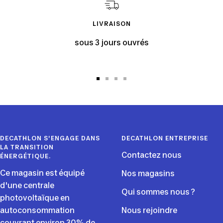
LIVRAISON
sous 3 jours ouvrés
Aller
Aller
Aller
Aller
au
au
au
au
slide
slide
slide
slide
1
2
3
4
DECATHLON S'ENGAGE DANS
DECATHLON ENTREPRISE
LA TRANSITION
Contactez nous
ÉNERGÉTIQUE.
Ce magasin est équipé
Nos magasins
d'une centrale
Qui sommes nous ?
photovoltaïque en
autoconsommation
Nous rejoindre
couvrant environ 30% de