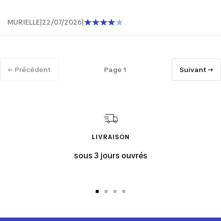
MURIELLE
|
22/07/2026
|
← Précédent
Page 1
Suivant →
LIVRAISON
sous 3 jours ouvrés
Aller
Aller
Aller
Aller
au
au
au
au