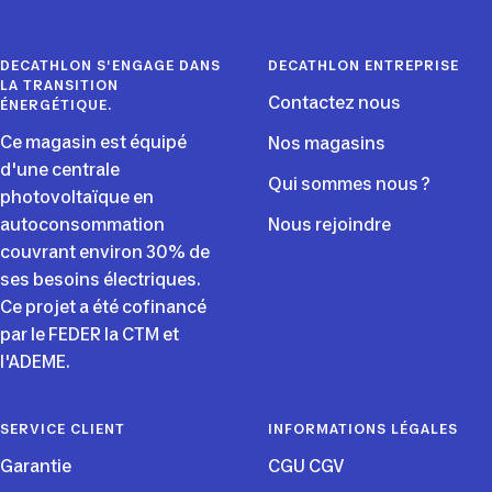
slide
slide
slide
slide
1
2
3
4
DECATHLON S'ENGAGE DANS
DECATHLON ENTREPRISE
LA TRANSITION
Contactez nous
ÉNERGÉTIQUE.
Ce magasin est équipé
Nos magasins
d'une centrale
Qui sommes nous ?
photovoltaïque en
autoconsommation
Nous rejoindre
couvrant environ 30% de
ses besoins électriques.
Ce projet a été cofinancé
par le FEDER la CTM et
l'ADEME.
SERVICE CLIENT
INFORMATIONS LÉGALES
Garantie
CGU CGV