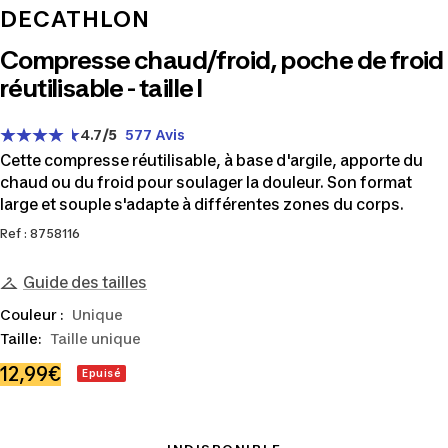
DECATHLON
Compresse chaud/froid, poche de froid
réutilisable - taille l
4.7
/5
577 Avis
Cette compresse réutilisable, à base d'argile, apporte du
chaud ou du froid pour soulager la douleur. Son format
large et souple s'adapte à différentes zones du corps.
Ref : 8758116
Guide des tailles
Couleur :
Unique
Taille:
Taille unique
Prix
12,99€
Epuisé
de
vente