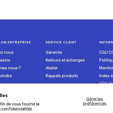
LON ENTREPRISE
SERVICE CLIENT
INFOR
ez nous
Garantie
CGU C
asins
Retours et échanges
Politiq
mes nous ?
Atelier
Mentio
oindre
Rappels produits
Index é
CGU du
lles
Gérer les
préférences
in de vous fournir la
e confidencialités