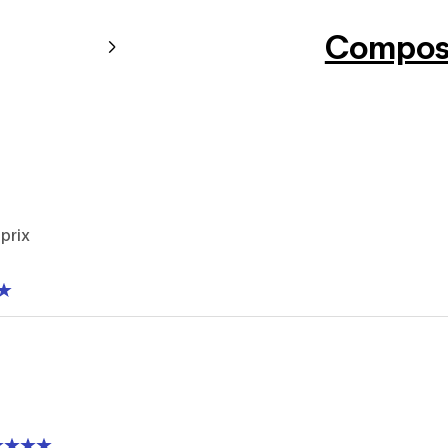
Composi
 prix