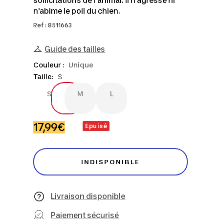
sollicitations de l'animal. Il n'agresse ni
n'abime le poil du chien.
Ref : 8511663
Guide des tailles
Couleur :
Unique
Taille:
S
S
M
L
S
M
L
Prix
17,99€
Epuisé
de
vente
INDISPONIBLE
Livraison disponible
Paiement sécurisé