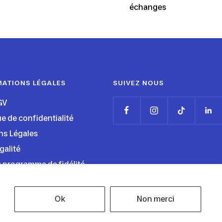
échanges
MATIONS LÉGALES
SUIVEZ NOUS
GV
ue de confidentialité
ns Légales
galité
 programme de fidélité
Ok
Non merci