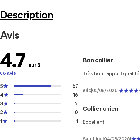
Description
Avis
4.7
Bon collier
sur 5
86 avis
Très bon rapport qualité
5
67
eric
|
05/08/2026
|
4
16
3
2
Collier chien
2
0
1
1
Excellent
Sandrine
|
04/08/2026
|