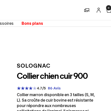
0
Magasins
ssoires
Bons plans
m
SOLOGNAC
Collier chien cuir 900
4.7
/5
86 Avis
Collier marron disponible en 3 tailles (S, M,
L). Sa croûte de cuir bovine est résistante
pour répondre aux nombreuses