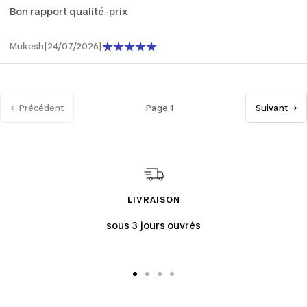
Bon rapport qualité-prix
Mukesh
|
24/07/2026
|
← Précédent
Page 1
Suivant →
LIVRAISON
sous 3 jours ouvrés
Aller
Aller
Aller
Aller
au
au
au
au