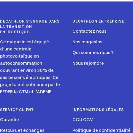
slide
slide
slide
slide
1
2
3
4
DECATHLON S'ENGAGE DANS
DECATHLON ENTREPRISE
LA TRANSITION
Contactez nous
ÉNERGÉTIQUE.
Ce magasin est équipé
Nos magasins
d'une centrale
Qui sommes nous ?
photovoltaïque en
autoconsommation
Nous rejoindre
couvrant environ 30% de
ses besoins électriques. Ce
projet a été cofinancé par le
FEDER la CTM et l'ADEME.
SERVICE CLIENT
INFORMATIONS LÉGALES
Garantie
CGU CGV
Retours et échanges
Politique de confidentialité