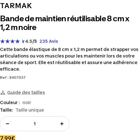
TARMAK
Bande de maintien réutilisable 8 cm x
1,2 m noire
4.5
/5
235 Avis
Cette bande élastique de 8 cm x 1,2 m permet de strapper vos
articulations ou vos muscles pour les maintenir lors de votre
séance de sport. Elle est réutilisable et assure une adhérence
efficace.
Ref : 8407037
Guide des tailles
Couleur :
noir
Taille:
Taille unique
Réduire
Augmenter
la
la
Prix
7,99€