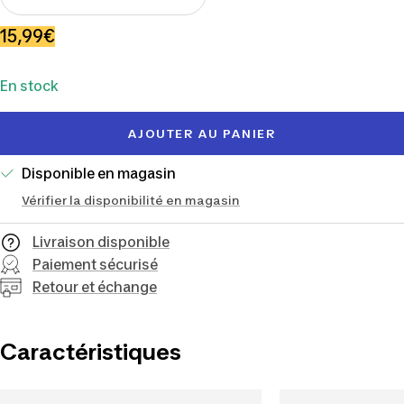
Réduire
Augmenter
la
la
Prix
15,99€
quantité
quantité
de
En stock
vente
AJOUTER AU PANIER
Disponible en magasin
Vérifier la disponibilité en magasin
Livraison disponible
Paiement sécurisé
Retour et échange
Caractéristiques