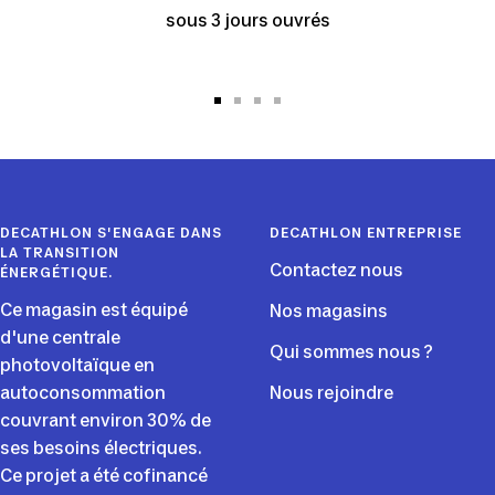
sous 3 jours ouvrés
Aller
Aller
Aller
Aller
au
au
au
au
slide
slide
slide
slide
1
2
3
4
DECATHLON S'ENGAGE DANS
DECATHLON ENTREPRISE
LA TRANSITION
Contactez nous
ÉNERGÉTIQUE.
Ce magasin est équipé
Nos magasins
d'une centrale
Qui sommes nous ?
photovoltaïque en
autoconsommation
Nous rejoindre
couvrant environ 30% de
ses besoins électriques.
Ce projet a été cofinancé