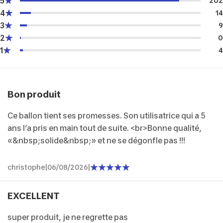
5
202
4
14
3
9
2
0
1
4
Bon produit
Ce ballon tient ses promesses. Son utilisatrice qui a 5
ans l’a pris en main tout de suite. <br>Bonne qualité,
«&nbsp;solide&nbsp;» et ne se dégonfle pas !!!
christophe
|
06/08/2026
|
EXCELLENT
super produit, je ne regrette pas