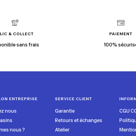
LIC & COLLECT
PAIEMENT
ponible sans frais
100% sécuris
LON ENTREPRISE
SERVICE CLIENT
INFOR
ez nous
Garantie
CGU C
asins
Retours et échanges
Politiq
mes nous ?
Atelier
Mentio