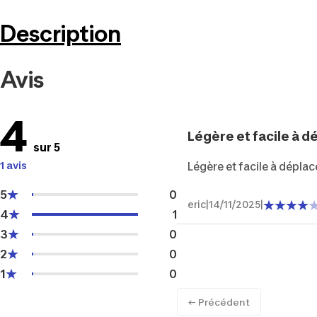
Description
Avis
4
Légère et facile à dé
sur 5
1 avis
Légère et facile à dépl
5
0
eric
|
14/11/2025
|
4
1
3
0
2
0
1
0
← Précédent