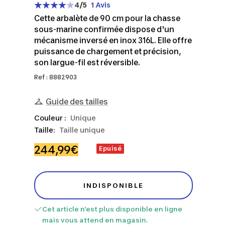
4
/5
1 Avis
Cette arbalète de 90 cm pour la chasse
sous-marine confirmée dispose d'un
mécanisme inversé en inox 316L. Elle offre
puissance de chargement et précision,
son largue-fil est réversible.
Ref : 8882903
Guide des tailles
Couleur :
Unique
Taille:
Taille unique
Prix
244,99€
Epuisé
de
vente
INDISPONIBLE
Cet article n'est plus disponible en ligne
mais vous attend en magasin.