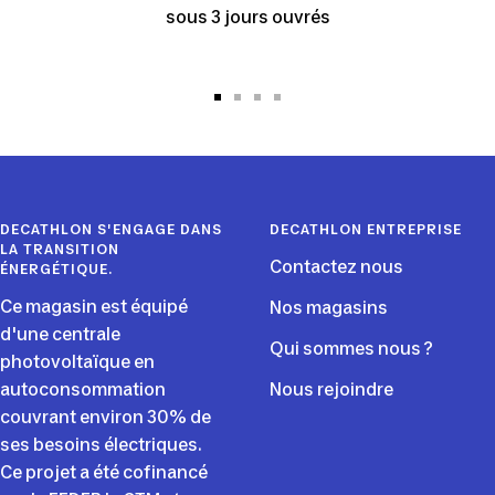
sous 3 jours ouvrés
Aller
Aller
Aller
Aller
au
au
au
au
slide
slide
slide
slide
1
2
3
4
DECATHLON S'ENGAGE DANS
DECATHLON ENTREPRISE
LA TRANSITION
Contactez nous
ÉNERGÉTIQUE.
Ce magasin est équipé
Nos magasins
d'une centrale
Qui sommes nous ?
photovoltaïque en
autoconsommation
Nous rejoindre
couvrant environ 30% de
ses besoins électriques.
Ce projet a été cofinancé