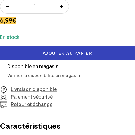
Réduire
Augmenter
la
la
Prix
6,99€
quantité
quantité
de
En stock
vente
AJOUTER AU PANIER
Disponible en magasin
Vérifier la disponibilité en magasin
Livraison disponible
Paiement sécurisé
Retour et échange
Caractéristiques