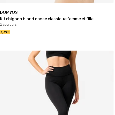
DOMYOS
Kit chignon blond danse classique femme et fille
2 couleurs
Prix
7,99€
de
vente