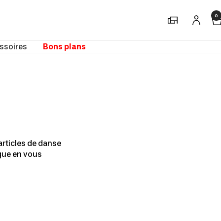
0
Magasins
ssoires
Bons plans
articles de danse
ique en vous