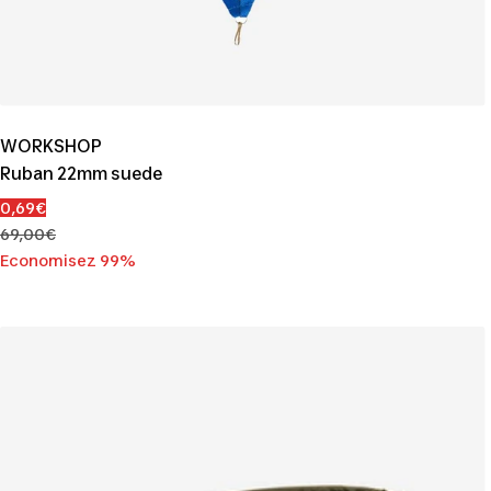
WORKSHOP
Ruban 22mm suede
Prix
0,69€
de
Prix
69,00€
vente
normal
Economisez 99%