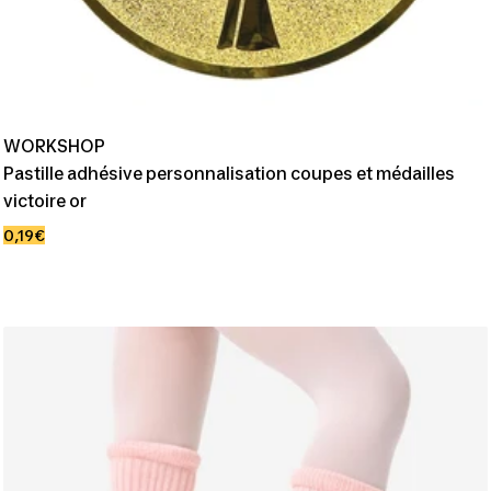
WORKSHOP
Pastille adhésive personnalisation coupes et médailles
victoire or
Prix
0,19€
de
vente