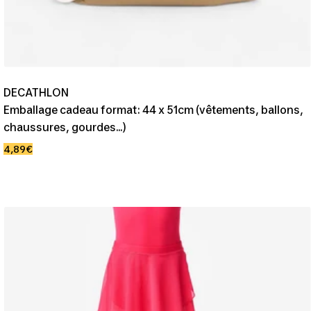
DECATHLON
Emballage cadeau format: 44 x 51cm (vêtements, ballons,
chaussures, gourdes...)
Prix
4,89€
de
vente