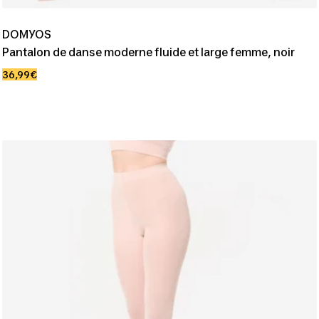
DOMYOS
Pantalon de danse moderne fluide et large femme, noir
Prix
36,99€
de
vente