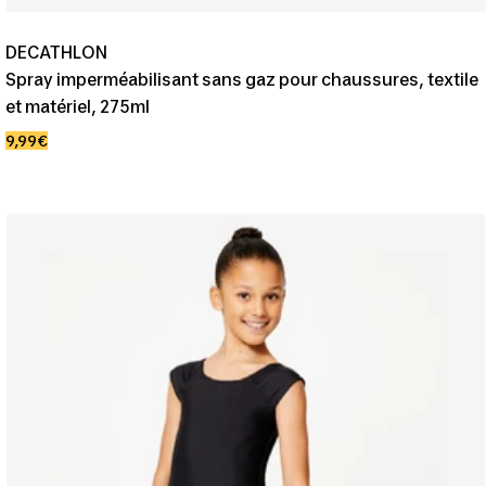
DECATHLON
Spray imperméabilisant sans gaz pour chaussures, textile
et matériel, 275ml
Prix
9,99€
de
vente