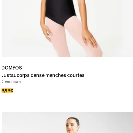
DOMYOS
Justaucorps danse manches courtes
2 couleurs
Prix
9,99€
de
vente