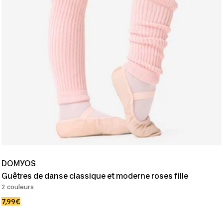
DOMYOS
Guêtres de danse classique et moderne roses fille
2 couleurs
Prix
7,99€
de