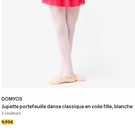
DOMYOS
Jupette portefeuille danse classique en voile fille, blanche
3 couleurs
Prix
9,99€
de