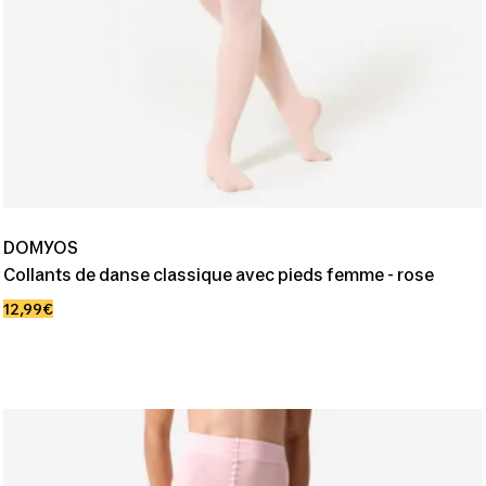
DOMYOS
Collants de danse classique avec pieds femme - rose
Prix
12,99€
de
vente