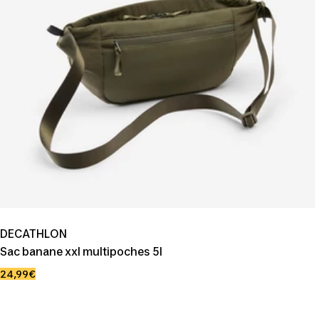
DECATHLON
Sac banane xxl multipoches 5l
Prix
24,99€
de
vente