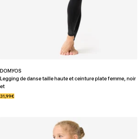
DOMYOS
Legging de danse taille haute et ceinture plate femme, noir
et
Prix
31,99€
de
vente