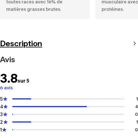
toutes races avec 16% de
musculaire ave
matières grasses brutes.
protéines.
Description
Avis
3.8
sur 5
6 avis
5
1
4
4
3
0
2
1
1
0