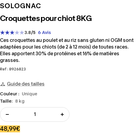
SOLOGNAC
Croquettes pour chiot 8KG
3.8
/5
6 Avis
Ces croquettes au poulet et au riz sans gluten ni OGM sont
adaptées pour les chiots (de 2 à 12 mois) de toutes races.
Elles apportent 30% de protéines et 16% de matières
grasses.
Ref : 8926823
Guide des tailles
Couleur :
Unique
Taille:
8 kg
Réduire
Augmenter
la
la
Prix
48,99€
quantité
quantité