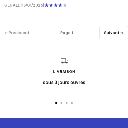
GERALD
|
15/01/2026
|
← Précédent
Page 1
Suivant →
LIVRAISON
sous 3 jours ouvrés
Aller
Aller
Aller
Aller
au
au
au
au
slide
slide
slide
slide
1
2
3
4